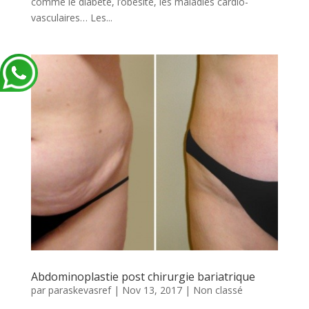
comme le diabète, l’obésité, les maladies cardio-
vasculaires… Les...
Abdominoplastie post chirurgie bariatrique
par
paraskevasref
|
Nov 13, 2017
|
Non classé